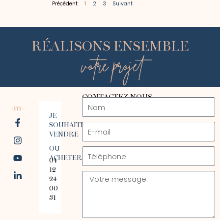
Précédent
1
2
3
Suivant
RÉALISONS ENSEMBLE
votre projet
CONTACTEZ-NOUS
JE
SOUHAITE
VENDRE
OU
ACHETER
04
12
24
00
31