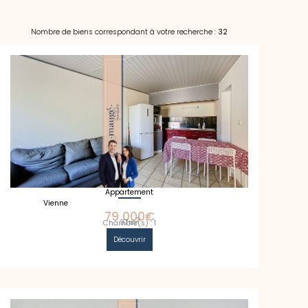
Nombre de biens correspondant à votre recherche :
32
Appartement
Vienne
79 000€
2
37m
Chambre(s) : 1
Découvrir