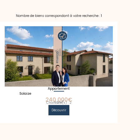
Nombre de biens correspondant à votre recherche :
1
Appartement
Solaize
240 000€
2
63m
Chambre(s) : 2
Découvrir