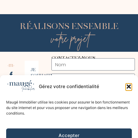
RÉALISONS ENSEMBLE
votre projet
CONTACTEZ-NOUS
JE
SOUHAITE
VENDRE
Gérez votre confidentialité
OU
ACHETER
04
Maugé Immobilier utilise les cookies pour assurer le bon fonctionnement
12
du site internet et pour vous proposer une navigation dans les meilleurs
24
conditions.
00
31
Accepter