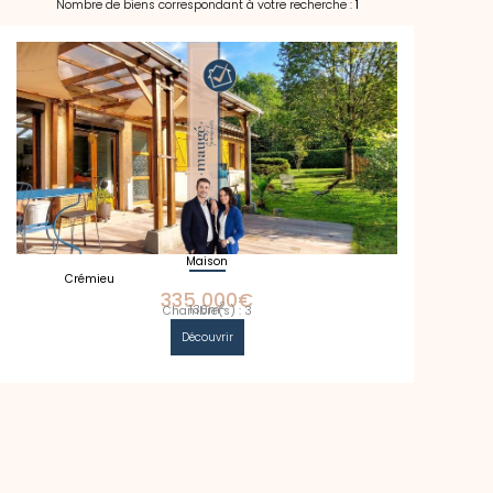
Nombre de biens correspondant à votre recherche :
1
Maison
Crémieu
335 000€
2
130m
Chambre(s) : 3
Découvrir