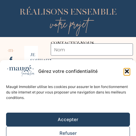
RÉALISONS ENSEMBLE
votre projet
CONTACTEZ-NOUS
JE
SOUHAITE
VENDRE
Gérez votre confidentialité
OU
ACHETER
04
Maugé Immobilier utilise les cookies pour assurer le bon fonctionnement
12
du site internet et pour vous proposer une navigation dans les meilleurs
24
conditions.
00
31
Accepter
Envoyer
COPYRIGHT 2025 MAUGE IMMOBILIER
Refuser