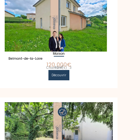
Maison
Belmont-de-la-Loire
120 000€
2
96m
Chambre(s) : 3
Découvrir