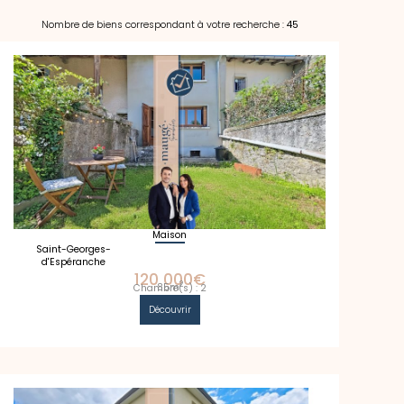
Nombre de biens correspondant à votre recherche :
45
Maison
Saint-Georges-
d'Espéranche
120 000€
2
85m
Chambre(s) : 2
Découvrir