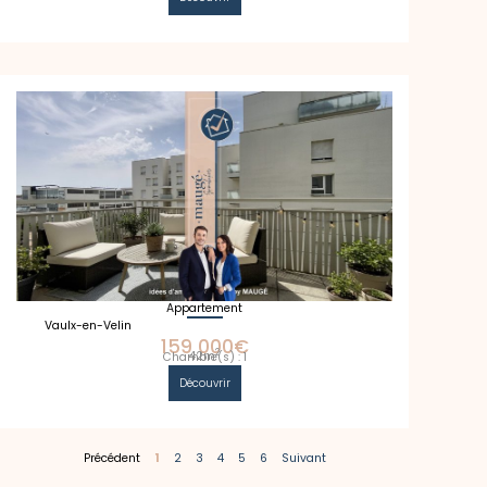
Appartement
Vaulx-en-Velin
159 000€
2
42m
Chambre(s) : 1
Découvrir
Précédent
1
2
3
4
5
6
Suivant