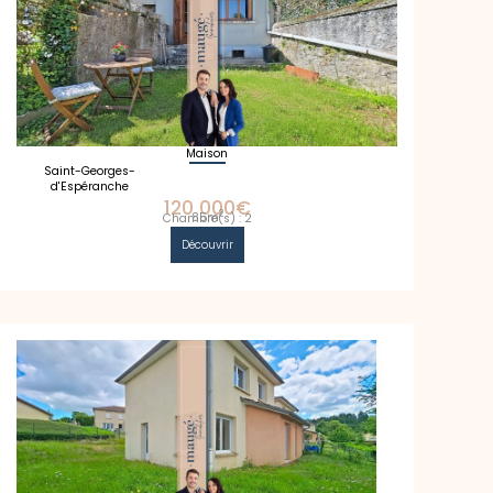
Maison
Saint-Georges-
d'Espéranche
120 000€
2
85m
Chambre(s) : 2
Découvrir