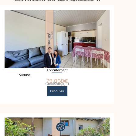
Appartement
Vienne
79 000€
2
37m
Chambre(s) : 1
Découvrir