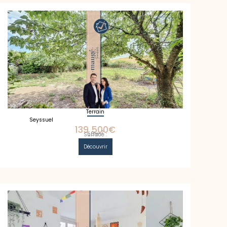
Terrain
Seyssuel
139 500€
2
551m
Surface :
Découvrir