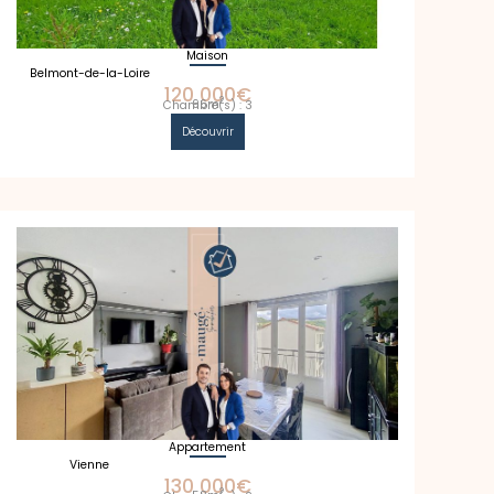
Maison
Belmont-de-la-Loire
120 000€
2
96m
Chambre(s) : 3
Découvrir
Appartement
Vienne
130 000€
2