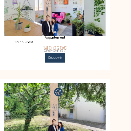
Appartement
Saint-Priest
140 000€
2
42m
Chambre(s) : 1
Découvrir